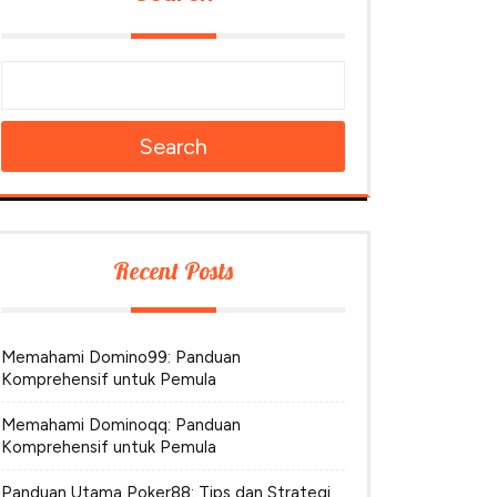
Search
Recent Posts
Memahami Domino99: Panduan
Komprehensif untuk Pemula
Memahami Dominoqq: Panduan
Komprehensif untuk Pemula
Panduan Utama Poker88: Tips dan Strategi