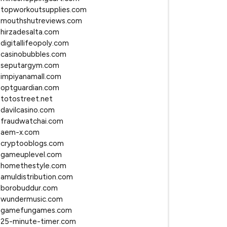
topworkoutsupplies.com
mouthshutreviews.com
hirzadesalta.com
digitallifeopoly.com
casinobubbles.com
seputargym.com
impiyanamall.com
optguardian.com
totostreet.net
davilcasino.com
fraudwatchai.com
aem-x.com
cryptooblogs.com
gameuplevel.com
homethestyle.com
amuldistribution.com
borobuddur.com
wundermusic.com
gamefungames.com
25-minute-timer.com