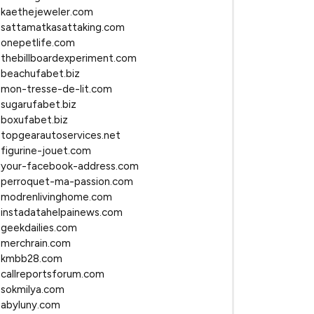
kaethejeweler.com
sattamatkasattaking.com
onepetlife.com
thebillboardexperiment.com
beachufabet.biz
mon-tresse-de-lit.com
sugarufabet.biz
boxufabet.biz
topgearautoservices.net
figurine-jouet.com
your-facebook-address.com
perroquet-ma-passion.com
modrenlivinghome.com
instadatahelpainews.com
geekdailies.com
merchrain.com
kmbb28.com
callreportsforum.com
sokmilya.com
abyluny.com