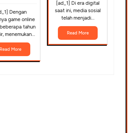
[ad_1] Di era digital
saat ini, media sosial
d_1] Dengan
telah menjadi…
nya game online
 beberapa tahun
Read More
hir, menemukan…
Read More