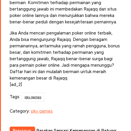
bermain. Komitmen terhadap permainan yang
bertanggung jawab ini membedakan Rajaqq dari situs
poker online lainnya dan menunjukkan bahwa mereka
benar-benar peduli dengan kesejahteraan pemainnya.
Jika Anda mencari pengalaman poker online terbaik,
Anda bisa mengunjungi Rajaqq. Dengan beragam
permainannya, antarmuka yang ramah pengguna, bonus
besar, dan komitmen terhadap permainan yang
bertanggung jawab, Rajaqq benar-benar surga bagi
para pemain poker online. Jadi mengapa menunggu?
Daftar hari ini dan mulailah bermain untuk meraih
kemenangan besar di Rajaqq.
[ad_2]
Tags:
pkv games
Category:
pkv games
Previous:
Rasakan Sensasi Kemenangan di Ratuqq: