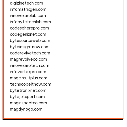
digizinetech.com
infomatrixgen.com
innovexarolab.com
infobytetechlab.com
codespherepro.com
codegenixnet.com
bytesourceweb.com
byteinsightnow.com
coderevivetech.com
magrevolveco.com
innovexarotech.com
infovortexpro.com
magcircuitplus.com
techscopeitnow.com
bytetronixnet.com
bytejetxpert.com
maginspectco.com
magdynogo.com