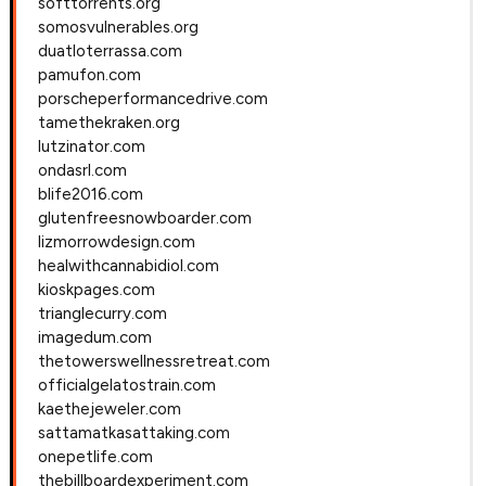
softtorrents.org
somosvulnerables.org
duatloterrassa.com
pamufon.com
porscheperformancedrive.com
tamethekraken.org
lutzinator.com
ondasrl.com
blife2016.com
glutenfreesnowboarder.com
lizmorrowdesign.com
healwithcannabidiol.com
kioskpages.com
trianglecurry.com
imagedum.com
thetowerswellnessretreat.com
officialgelatostrain.com
kaethejeweler.com
sattamatkasattaking.com
onepetlife.com
thebillboardexperiment.com