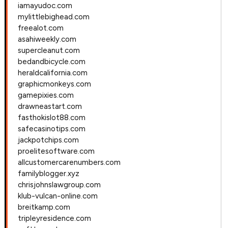
iamayudoc.com
mylittlebighead.com
freealot.com
asahiweekly.com
supercleanut.com
bedandbicycle.com
heraldcalifornia.com
graphicmonkeys.com
gamepixies.com
drawneastart.com
fasthokislot88.com
safecasinotips.com
jackpotchips.com
proelitesoftware.com
allcustomercarenumbers.com
familyblogger.xyz
chrisjohnslawgroup.com
klub-vulcan-online.com
breitkamp.com
tripleyresidence.com