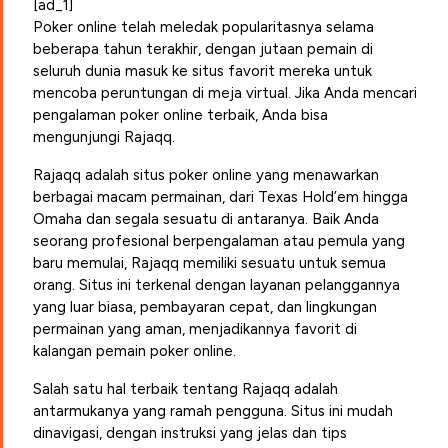
[ad_1]
Poker online telah meledak popularitasnya selama
beberapa tahun terakhir, dengan jutaan pemain di
seluruh dunia masuk ke situs favorit mereka untuk
mencoba peruntungan di meja virtual. Jika Anda mencari
pengalaman poker online terbaik, Anda bisa
mengunjungi Rajaqq.
Rajaqq adalah situs poker online yang menawarkan
berbagai macam permainan, dari Texas Hold’em hingga
Omaha dan segala sesuatu di antaranya. Baik Anda
seorang profesional berpengalaman atau pemula yang
baru memulai, Rajaqq memiliki sesuatu untuk semua
orang. Situs ini terkenal dengan layanan pelanggannya
yang luar biasa, pembayaran cepat, dan lingkungan
permainan yang aman, menjadikannya favorit di
kalangan pemain poker online.
Salah satu hal terbaik tentang Rajaqq adalah
antarmukanya yang ramah pengguna. Situs ini mudah
dinavigasi, dengan instruksi yang jelas dan tips