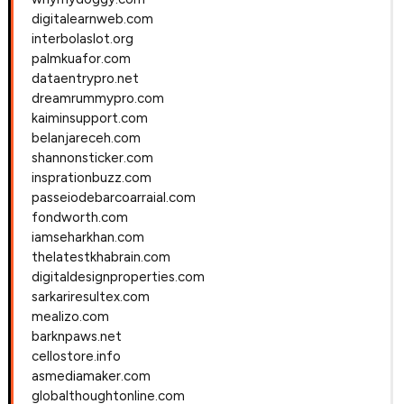
digitalearnweb.com
interbolaslot.org
palmkuafor.com
dataentrypro.net
dreamrummypro.com
kaiminsupport.com
belanjareceh.com
shannonsticker.com
insprationbuzz.com
passeiodebarcoarraial.com
fondworth.com
iamseharkhan.com
thelatestkhabrain.com
digitaldesignproperties.com
sarkariresultex.com
mealizo.com
barknpaws.net
cellostore.info
asmediamaker.com
globalthoughtonline.com