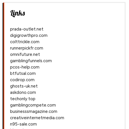
Links
prada-outlet.net
digigrowthpro.com
colttrickle.com
runnerpickfr.com
omnifuture.net
gamblingfunnels.com
pcos-help.com
btfutsal.com
codirop.com
ghosts-uk.net
askdono.com
techonly.top
gamblingcompete.com
businesssmagazine.com
creativeinternetmedia.com
n95-sale.com