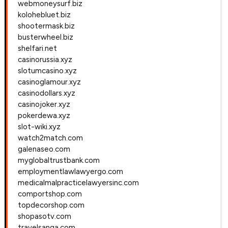
webmoneysurf.biz
kolohebluet.biz
shootermask.biz
busterwheel.biz
shelfari.net
casinorussia.xyz
slotumcasino.xyz
casinoglamour.xyz
casinodollars.xyz
casinojoker.xyz
pokerdewa.xyz
slot-wiki.xyz
watch2match.com
galenaseo.com
myglobaltrustbank.com
employmentlawlawyergo.com
medicalmalpracticelawyersinc.com
comportshop.com
topdecorshop.com
shopasotv.com
travelsanga.com