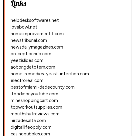
Links
helpdesksoftwares.net
lovabowl.net
homeimprovementit.com
newstribunal.com
newsdailymagazines.com
preceptionhub.com
yeezislides.com
aobongdatotem.com
home-remedies-yeast-infection.com
electroreal.com
bestofmiami-dadecounty.com
ifoodieonyoutube.com
mineshoppingcart.com
topworkoutsupplies.com
mouthshutreviews.com
hirzadesalta.com
digitallifeopoly.com
casinobubbles.com