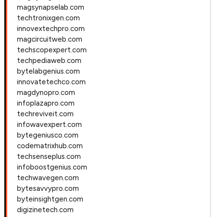
magsynapselab.com
techtronixgen.com
innovextechpro.com
magcircuitweb.com
techscopexpert.com
techpediaweb.com
bytelabgenius.com
innovatetechco.com
magdynopro.com
infoplazapro.com
techreviveit.com
infowavexpert.com
bytegeniusco.com
codematrixhub.com
techsenseplus.com
infoboostgenius.com
techwavegen.com
bytesavvypro.com
byteinsightgen.com
digizinetech.com