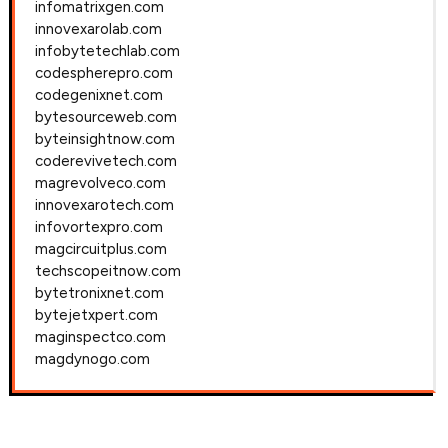
infomatrixgen.com
innovexarolab.com
infobytetechlab.com
codespherepro.com
codegenixnet.com
bytesourceweb.com
byteinsightnow.com
coderevivetech.com
magrevolveco.com
innovexarotech.com
infovortexpro.com
magcircuitplus.com
techscopeitnow.com
bytetronixnet.com
bytejetxpert.com
maginspectco.com
magdynogo.com