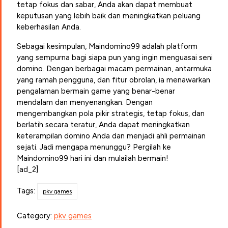
tetap fokus dan sabar, Anda akan dapat membuat
keputusan yang lebih baik dan meningkatkan peluang
keberhasilan Anda.
Sebagai kesimpulan, Maindomino99 adalah platform
yang sempurna bagi siapa pun yang ingin menguasai seni
domino. Dengan berbagai macam permainan, antarmuka
yang ramah pengguna, dan fitur obrolan, ia menawarkan
pengalaman bermain game yang benar-benar
mendalam dan menyenangkan. Dengan
mengembangkan pola pikir strategis, tetap fokus, dan
berlatih secara teratur, Anda dapat meningkatkan
keterampilan domino Anda dan menjadi ahli permainan
sejati. Jadi mengapa menunggu? Pergilah ke
Maindomino99 hari ini dan mulailah bermain!
[ad_2]
Tags:
pkv games
Category:
pkv games