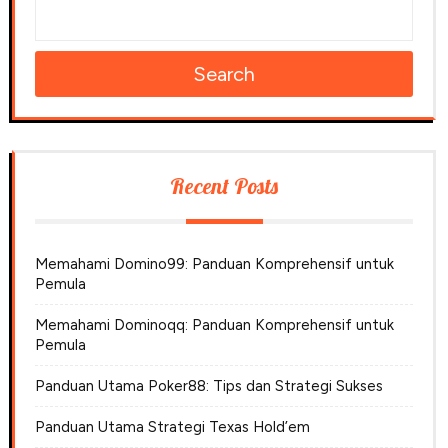
Search
Recent Posts
Memahami Domino99: Panduan Komprehensif untuk
Pemula
Memahami Dominoqq: Panduan Komprehensif untuk
Pemula
Panduan Utama Poker88: Tips dan Strategi Sukses
Panduan Utama Strategi Texas Hold’em