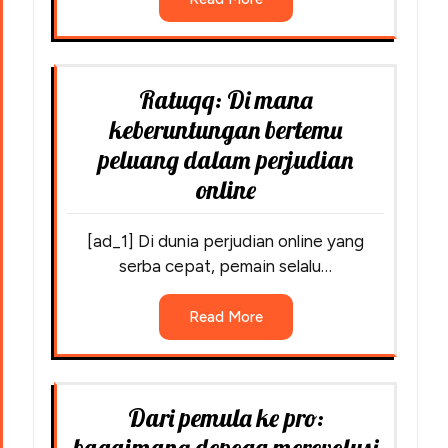
Ratuqq: Di mana
keberuntungan bertemu
peluang dalam perjudian
online
[ad_1] Di dunia perjudian online yang
serba cepat, pemain selalu…
Read More
Dari pemula ke pro:
bagaimana depoqq merevolusi