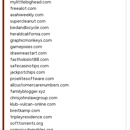
mylittlebighead.com
freealot.com
asahiweekly.com
supercleanut.com
bedandbicycle.com
heraldcalifornia.com
graphicmonkeys.com
gamepixies.com
drawneastart.com
fasthokislot88.com
safecasinotips.com
jackpotchips.com
proelitesoftware.com
allcustomercarenumbers.com
familyblogger.xyz
chrisjohnslawgroup.com
klub-vulcan-online.com
breitkamp.com
tripleyresidence.com
softtorrents.org
somosvulnerables.org