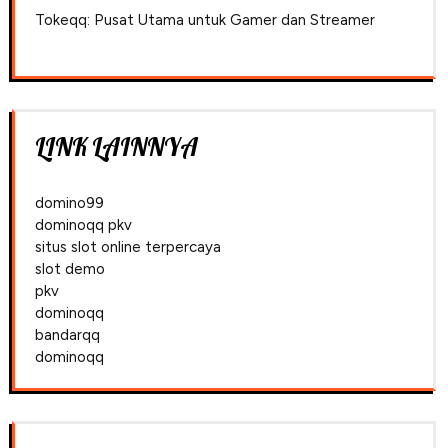
Tokeqq: Pusat Utama untuk Gamer dan Streamer
LINK LAINNYA
domino99
dominoqq pkv
situs slot online terpercaya
slot demo
pkv
dominoqq
bandarqq
dominoqq