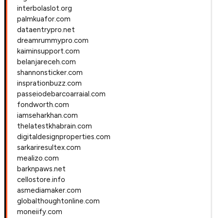
interbolaslot.org
palmkuafor.com
dataentrypro.net
dreamrummypro.com
kaiminsupport.com
belanjareceh.com
shannonsticker.com
insprationbuzz.com
passeiodebarcoarraial.com
fondworth.com
iamseharkhan.com
thelatestkhabrain.com
digitaldesignproperties.com
sarkariresultex.com
mealizo.com
barknpaws.net
cellostore.info
asmediamaker.com
globalthoughtonline.com
moneiify.com