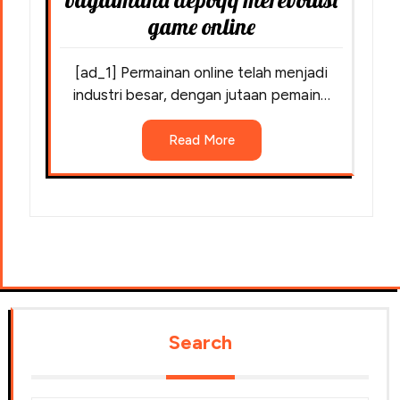
game online
[ad_1] Permainan online telah menjadi
industri besar, dengan jutaan pemain…
Read More
Search