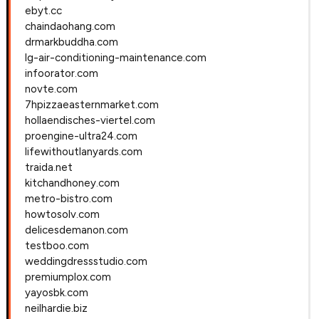
ebyt.cc
chaindaohang.com
drmarkbuddha.com
lg-air-conditioning-maintenance.com
infoorator.com
novte.com
7hpizzaeasternmarket.com
hollaendisches-viertel.com
proengine-ultra24.com
lifewithoutlanyards.com
traida.net
kitchandhoney.com
metro-bistro.com
howtosolv.com
delicesdemanon.com
testboo.com
weddingdressstudio.com
premiumplox.com
yayosbk.com
neilhardie.biz