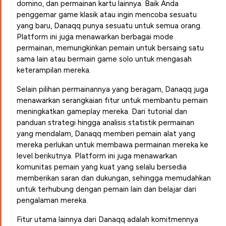
domino, dan permainan kartu lainnya. Baik Anda
penggemar game klasik atau ingin mencoba sesuatu
yang baru, Danaqq punya sesuatu untuk semua orang.
Platform ini juga menawarkan berbagai mode
permainan, memungkinkan pemain untuk bersaing satu
sama lain atau bermain game solo untuk mengasah
keterampilan mereka.
Selain pilihan permainannya yang beragam, Danaqq juga
menawarkan serangkaian fitur untuk membantu pemain
meningkatkan gameplay mereka. Dari tutorial dan
panduan strategi hingga analisis statistik permainan
yang mendalam, Danaqq memberi pemain alat yang
mereka perlukan untuk membawa permainan mereka ke
level berikutnya. Platform ini juga menawarkan
komunitas pemain yang kuat yang selalu bersedia
memberikan saran dan dukungan, sehingga memudahkan
untuk terhubung dengan pemain lain dan belajar dari
pengalaman mereka.
Fitur utama lainnya dari Danaqq adalah komitmennya