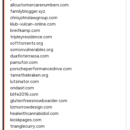
allcustomercarenumbers.com
familyblogger.xyz
chrisjohnslawgroup.com
klub-vulcan-online.com
breitkamp.com
tripleyresidence.com
softtorrents.org
somosvulnerables.org
duatloterrassa.com
pamufon.com
porscheperformancedrive.com
tamethekraken.org
lutzinator.com
ondasrl.com
blife2016.com
glutenfreesnowboarder.com
lizmorrowdesign.com
healwithcannabidiol.com
kioskpages.com
trianglecurry.com