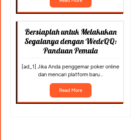
Read More
Bersiaplah untuk Melakukan
Segalanya dengan WedeQQ:
Panduan Pemula
[ad_1] Jika Anda penggemar poker online
dan mencari platform baru…
Read More