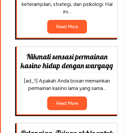
keterampilan, strategi, dan psikologi. Hal
ini…
Read More
Nikmati sensasi permainan
kasino hidup dengan wargaqq
[ad_1] Apakah Anda bosan memainkan
permainan kasino lama yang sama…
Read More