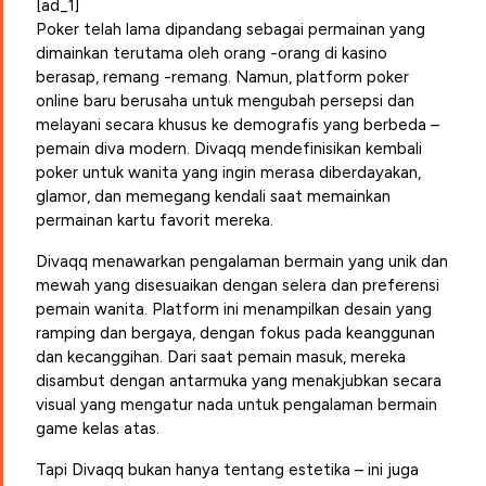
[ad_1]
Poker telah lama dipandang sebagai permainan yang
dimainkan terutama oleh orang -orang di kasino
berasap, remang -remang. Namun, platform poker
online baru berusaha untuk mengubah persepsi dan
melayani secara khusus ke demografis yang berbeda –
pemain diva modern. Divaqq mendefinisikan kembali
poker untuk wanita yang ingin merasa diberdayakan,
glamor, dan memegang kendali saat memainkan
permainan kartu favorit mereka.
Divaqq menawarkan pengalaman bermain yang unik dan
mewah yang disesuaikan dengan selera dan preferensi
pemain wanita. Platform ini menampilkan desain yang
ramping dan bergaya, dengan fokus pada keanggunan
dan kecanggihan. Dari saat pemain masuk, mereka
disambut dengan antarmuka yang menakjubkan secara
visual yang mengatur nada untuk pengalaman bermain
game kelas atas.
Tapi Divaqq bukan hanya tentang estetika – ini juga