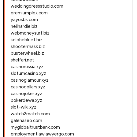
weddingdressstudio.com
premiumplox.com
yayosbk.com
neilhardie.biz
webmoneysurf.biz
kolohebluet.biz
shootermask.biz
busterwheel.biz
shelfari.net
casinorussia.xyz
slotumcasino.xyz
casinoglamour.xyz
casinodollars.xyz
casinojoker.xyz
pokerdewa.xyz
slot-wiki.xyz
watch2match.com
galenaseo.com
myglobaltrustbank.com
employmentlawlawyergo.com