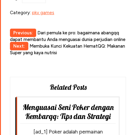
Category:
pkv games
Post
Previous:
Dari pemula ke pro: bagaimana abangqq
dapat membantu Anda menguasai dunia perjudian online
navigation
Next:
Membuka Kunci Kekuatan HematQQ: Makanan
Super yang kaya nutrisi
Related Posts
Menguasai Seni Poker dengan
Kembarqq: Tips dan Strategi
[ad_1] Poker adalah permainan