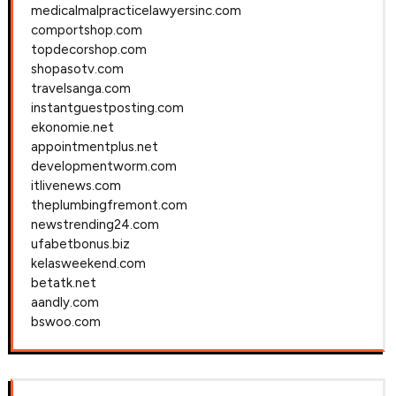
medicalmalpracticelawyersinc.com
comportshop.com
topdecorshop.com
shopasotv.com
travelsanga.com
instantguestposting.com
ekonomie.net
appointmentplus.net
developmentworm.com
itlivenews.com
theplumbingfremont.com
newstrending24.com
ufabetbonus.biz
kelasweekend.com
betatk.net
aandly.com
bswoo.com