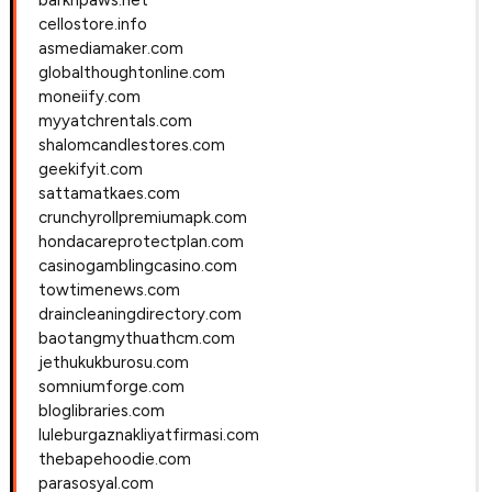
cellostore.info
asmediamaker.com
globalthoughtonline.com
moneiify.com
myyatchrentals.com
shalomcandlestores.com
geekifyit.com
sattamatkaes.com
crunchyrollpremiumapk.com
hondacareprotectplan.com
casinogamblingcasino.com
towtimenews.com
draincleaningdirectory.com
baotangmythuathcm.com
jethukukburosu.com
somniumforge.com
bloglibraries.com
luleburgaznakliyatfirmasi.com
thebapehoodie.com
parasosyal.com