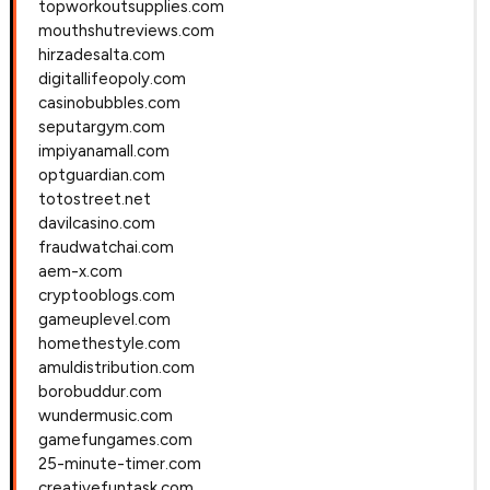
topworkoutsupplies.com
mouthshutreviews.com
hirzadesalta.com
digitallifeopoly.com
casinobubbles.com
seputargym.com
impiyanamall.com
optguardian.com
totostreet.net
davilcasino.com
fraudwatchai.com
aem-x.com
cryptooblogs.com
gameuplevel.com
homethestyle.com
amuldistribution.com
borobuddur.com
wundermusic.com
gamefungames.com
25-minute-timer.com
creativefuntask.com