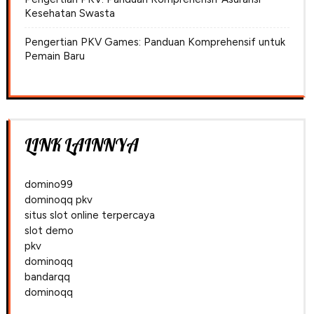
Kesehatan Swasta
Pengertian PKV Games: Panduan Komprehensif untuk
Pemain Baru
LINK LAINNYA
domino99
dominoqq pkv
situs slot online terpercaya
slot demo
pkv
dominoqq
bandarqq
dominoqq