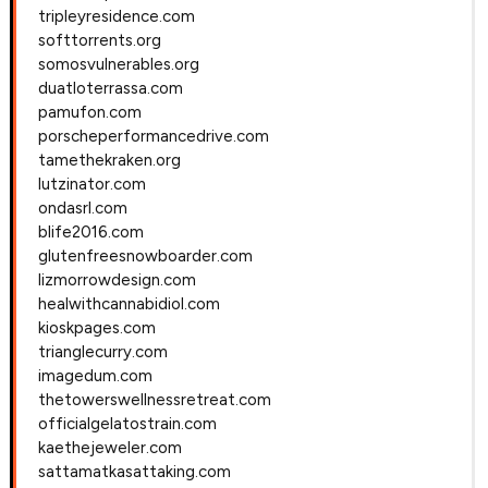
tripleyresidence.com
softtorrents.org
somosvulnerables.org
duatloterrassa.com
pamufon.com
porscheperformancedrive.com
tamethekraken.org
lutzinator.com
ondasrl.com
blife2016.com
glutenfreesnowboarder.com
lizmorrowdesign.com
healwithcannabidiol.com
kioskpages.com
trianglecurry.com
imagedum.com
thetowerswellnessretreat.com
officialgelatostrain.com
kaethejeweler.com
sattamatkasattaking.com