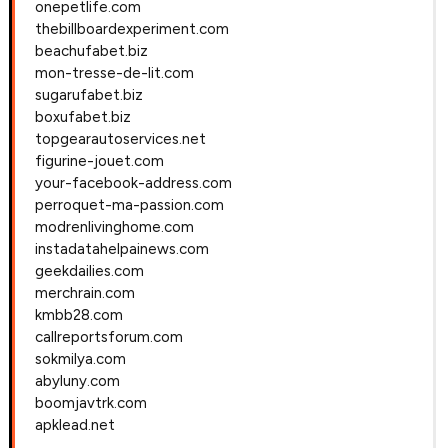
onepetlife.com
thebillboardexperiment.com
beachufabet.biz
mon-tresse-de-lit.com
sugarufabet.biz
boxufabet.biz
topgearautoservices.net
figurine-jouet.com
your-facebook-address.com
perroquet-ma-passion.com
modrenlivinghome.com
instadatahelpainews.com
geekdailies.com
merchrain.com
kmbb28.com
callreportsforum.com
sokmilya.com
abyluny.com
boomjavtrk.com
apklead.net