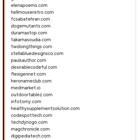
elenapoems.com
hellmouseretro.com
fcsabatehran.com
dogemutants.com
duramaxtop.com
takamasoudia.com
twdoingthings.com
stellabluedesignsco.com
paulsauthor.com
desirablecodeful.com
flexigennet.com
heronameclub.com
medmarket.io
outdoortablez.com
infotomy.com
healthysupplementsolution.com
codespottech.com
techdynogo.com
magchronicle.com
digipediatech.com