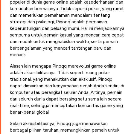
populer di dunia game online adalah kesederhanaan dan
kemudahan bermainnya. Tidak seperti poker, yang rumit
dan memerlukan pemahaman mendalam tentang
strategi dan psikologi, Pinoqq adalah permainan
keberuntungan dan peluang murni. Hal ini menjadikannya
sempurna untuk pemain kasual yang mencari cara cepat
dan mudah untuk menghabiskan waktu, serta pemain
berpengalaman yang mencari tantangan baru dan
menarik.
Alasan lain mengapa Pinoqq merevolusi game online
adalah aksesibilitasnya. Tidak seperti ruang poker
tradisional, yang menakutkan dan eksklusif, Pinoqq
dapat dimainkan dari kenyamanan rumah Anda sendiri, di
komputer atau perangkat seluler Anda. Artinya, pemain
dari seluruh dunia dapat bersaing satu sama lain secara
real-time, sehingga menciptakan komunitas game yang
benar-benar global.
Selain aksesibilitasnya, Pinoqq juga menawarkan
berbagai pilihan taruhan, memungkinkan pemain untuk