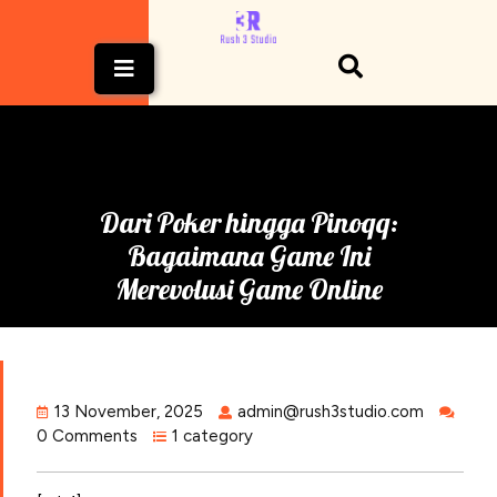
Skip
to
Open
content
Button
Dari Poker hingga Pinoqq:
Bagaimana Game Ini
Merevolusi Game Online
13 November, 2025
admin@rush3studio.com
0 Comments
1 category