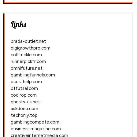
Links
prada-outlet.net
digigrowthpro.com
colttrickle.com
runnerpickfr.com
omnifuture.net
gamblingfunnels.com
pcos-help.com
btfutsal.com
codirop.com
ghosts-uk.net
askdono.com
techonly.top
gamblingcompete.com
businesssmagazine.com
creativeinternetmedia.com