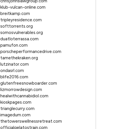
chrisjohnslawgroup.com
klub-vulcan-online.com
breitkamp.com
tripleyresidence.com
softtorrents.org
somosvulnerables.org
duatloterrassa.com
pamufon.com
porscheperformancedrive.com
tamethekraken.org
lutzinator.com
ondasrl.com
blife2016.com
glutenfreesnowboarder.com
lizmorrowdesign.com
healwithcannabidiol.com
kioskpages.com
trianglecurry.com
imagedum.com
thetowerswellnessretreat.com
officialgelatostrain.com