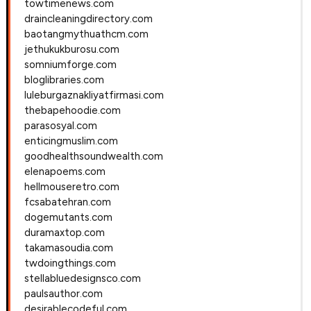
towtimenews.com
draincleaningdirectory.com
baotangmythuathcm.com
jethukukburosu.com
somniumforge.com
bloglibraries.com
luleburgaznakliyatfirmasi.com
thebapehoodie.com
parasosyal.com
enticingmuslim.com
goodhealthsoundwealth.com
elenapoems.com
hellmouseretro.com
fcsabatehran.com
dogemutants.com
duramaxtop.com
takamasoudia.com
twdoingthings.com
stellabluedesignsco.com
paulsauthor.com
desirablecodeful.com