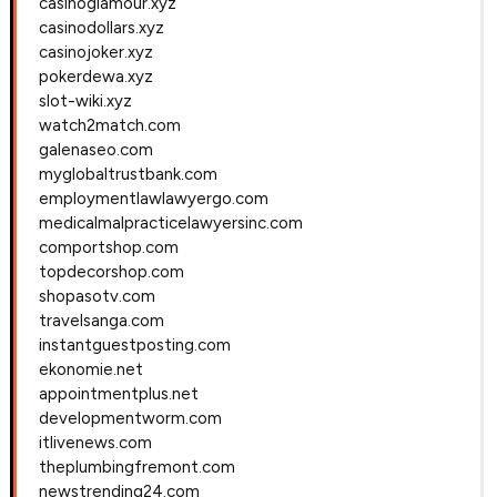
casinoglamour.xyz
casinodollars.xyz
casinojoker.xyz
pokerdewa.xyz
slot-wiki.xyz
watch2match.com
galenaseo.com
myglobaltrustbank.com
employmentlawlawyergo.com
medicalmalpracticelawyersinc.com
comportshop.com
topdecorshop.com
shopasotv.com
travelsanga.com
instantguestposting.com
ekonomie.net
appointmentplus.net
developmentworm.com
itlivenews.com
theplumbingfremont.com
newstrending24.com