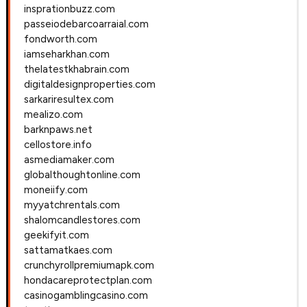
insprationbuzz.com
passeiodebarcoarraial.com
fondworth.com
iamseharkhan.com
thelatestkhabrain.com
digitaldesignproperties.com
sarkariresultex.com
mealizo.com
barknpaws.net
cellostore.info
asmediamaker.com
globalthoughtonline.com
moneiify.com
myyatchrentals.com
shalomcandlestores.com
geekifyit.com
sattamatkaes.com
crunchyrollpremiumapk.com
hondacareprotectplan.com
casinogamblingcasino.com