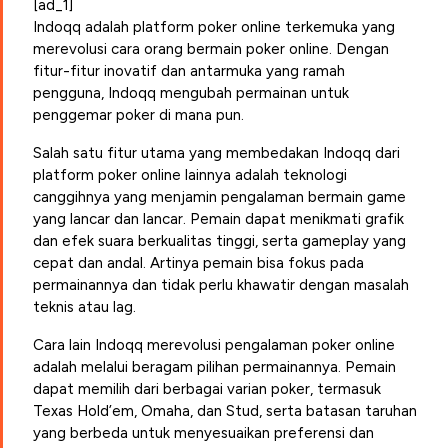
[ad_1]
Indoqq adalah platform poker online terkemuka yang
merevolusi cara orang bermain poker online. Dengan
fitur-fitur inovatif dan antarmuka yang ramah
pengguna, Indoqq mengubah permainan untuk
penggemar poker di mana pun.
Salah satu fitur utama yang membedakan Indoqq dari
platform poker online lainnya adalah teknologi
canggihnya yang menjamin pengalaman bermain game
yang lancar dan lancar. Pemain dapat menikmati grafik
dan efek suara berkualitas tinggi, serta gameplay yang
cepat dan andal. Artinya pemain bisa fokus pada
permainannya dan tidak perlu khawatir dengan masalah
teknis atau lag.
Cara lain Indoqq merevolusi pengalaman poker online
adalah melalui beragam pilihan permainannya. Pemain
dapat memilih dari berbagai varian poker, termasuk
Texas Hold’em, Omaha, dan Stud, serta batasan taruhan
yang berbeda untuk menyesuaikan preferensi dan