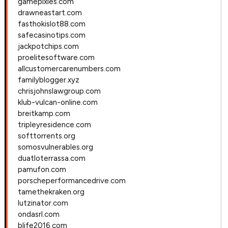
gamepixies.com
drawneastart.com
fasthokislot88.com
safecasinotips.com
jackpotchips.com
proelitesoftware.com
allcustomercarenumbers.com
familyblogger.xyz
chrisjohnslawgroup.com
klub-vulcan-online.com
breitkamp.com
tripleyresidence.com
softtorrents.org
somosvulnerables.org
duatloterrassa.com
pamufon.com
porscheperformancedrive.com
tamethekraken.org
lutzinator.com
ondasrl.com
blife2016.com