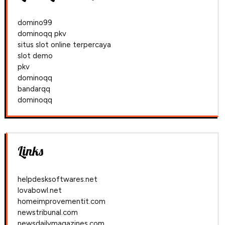
domino99
dominoqq pkv
situs slot online terpercaya
slot demo
pkv
dominoqq
bandarqq
dominoqq
Links
helpdesksoftwares.net
lovabowl.net
homeimprovementit.com
newstribunal.com
newsdailymagazines.com