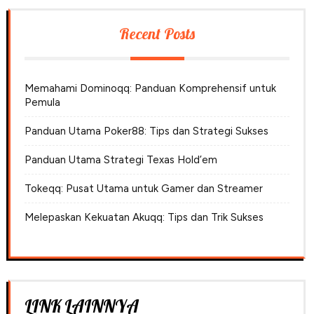
Recent Posts
Memahami Dominoqq: Panduan Komprehensif untuk
Pemula
Panduan Utama Poker88: Tips dan Strategi Sukses
Panduan Utama Strategi Texas Hold’em
Tokeqq: Pusat Utama untuk Gamer dan Streamer
Melepaskan Kekuatan Akuqq: Tips dan Trik Sukses
LINK LAINNYA