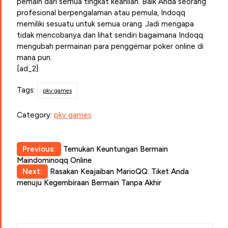
pemain dari semua tingkat keahlian. Baik Anda seorang
profesional berpengalaman atau pemula, Indoqq
memiliki sesuatu untuk semua orang. Jadi mengapa
tidak mencobanya dan lihat sendiri bagaimana Indoqq
mengubah permainan para penggemar poker online di
mana pun.
[ad_2]
Tags:
pkv games
Category:
pkv games
Post
Previous:
Temukan Keuntungan Bermain
Maindominoqq Online
navigation
Next:
Rasakan Keajaiban MarioQQ: Tiket Anda
menuju Kegembiraan Bermain Tanpa Akhir