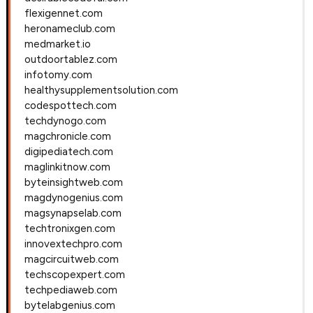
flexigennet.com
heronameclub.com
medmarket.io
outdoortablez.com
infotomy.com
healthysupplementsolution.com
codespottech.com
techdynogo.com
magchronicle.com
digipediatech.com
maglinkitnow.com
byteinsightweb.com
magdynogenius.com
magsynapselab.com
techtronixgen.com
innovextechpro.com
magcircuitweb.com
techscopexpert.com
techpediaweb.com
bytelabgenius.com