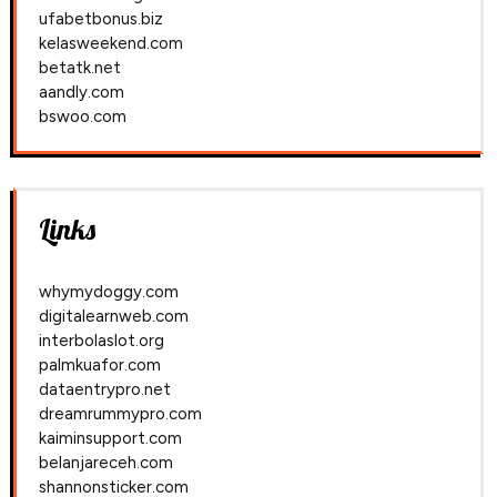
ufabetbonus.biz
kelasweekend.com
betatk.net
aandly.com
bswoo.com
Links
whymydoggy.com
digitalearnweb.com
interbolaslot.org
palmkuafor.com
dataentrypro.net
dreamrummypro.com
kaiminsupport.com
belanjareceh.com
shannonsticker.com